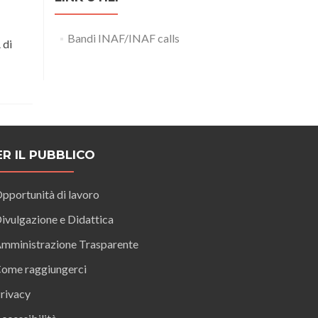
Bandi INAF/INAF calls
 di
ER IL PUBBLICO
pportunità di lavoro
ivulgazione e Didattica
mministrazione Trasparente
ome raggiungerci
rivacy