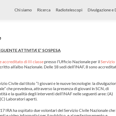
Skip
to
Chi siamo
Ricerca
Radiotelescopi
Divulgazione e 
content
e
GUENTE ATTIVITA’ E’ SOSPESA
e accreditato di III classe
presso l’Ufficio Nazionale per il
Servizio 
iscritto all’albo Nazionale. Delle 18 sedi dell’INAF, 8 sono accredita
io Civile dal titolo “I giovani e le nuove tecnologie: la divulgazio
ale” che prevedeva, attraverso la presenza di giovani in SCN, di
tà e la qualità degli interventi dell’INAF nelle seguenti aree: (A)
 (C) Laboratori aperti.
7 IRA ha ospitato due volontari del Servizio Civile Nazionale che
nti e video informativi per il pubblico, e al perfezionamento e