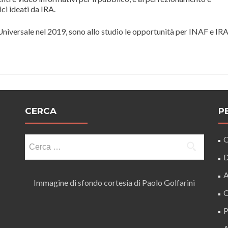
ci ideati da IRA.
 Universale nel 2019, sono allo studio le opportunità per INAF e IRA
CERCA
P
Ricerca
O
per:
D
A
Immagine di sfondo cortesia di Paolo Golfarini
C
P