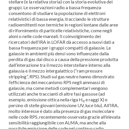
stellare (e la relativa storia) con la storia evolutiva dei
gruppi. Le osservazioni radio a bassa frequenza
consentono di studiare la popolazione di elettroni
relativistici di bassa energia, tracciando le strutture
radioemittenti non termiche in regioni lontane dalle aree
di rifornimento di particelle relativistiche, come negli
aloni o nelle code mareali. Il coinvolgimento dei
ricercatori dell’IRA in LOFAR dà accesso a nuovi dati a
bassa frequenza per i gruppi compatti di galassie. Le
galassie in ambienti più densi sono influenzate dalla
perdita di gas dal disco a causa della pressione prodotta
dall’interazione tra il mezzo interstellare interno alla
galassia e il mezzo intergalattico (“ram pressure
stripping”, RPS). Studi sul gas neutro hanno dimostrato
l’efficienza del meccanismo RPS negli ammassi di
galassie, ma come metodi complementari vengono
utilizzati anche traccianti di altre fasi gassose (ad
esempio, emissione ottica nella riga H
e raggi X) e
α
persino di stelle giovani (emissione UV, luce blu). All’IRA,
molto interesse è dato alla presenza di gas molecolare
nelle code RPS, recentemente osservata grazie all’elevata
sensibilità raggiungibile con ALMA, ma anche alla
possibile emissione delle code nel continuo radio.