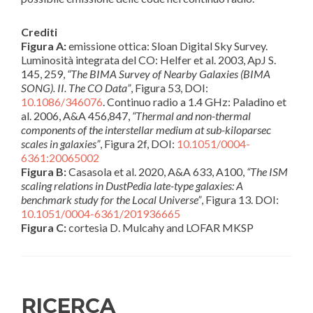
Crediti
Figura A:
emissione ottica: Sloan Digital Sky Survey.
Luminosità integrata del CO: Helfer et al. 2003, ApJ S.
145, 259,
“The BIMA Survey of Nearby Galaxies (BIMA
SONG). II. The CO Data”
, Figura 53, DOI:
10.1086/346076
. Continuo radio a 1.4 GHz: Paladino et
al. 2006, A&A 456,847,
“Thermal and non-thermal
components of the interstellar medium at sub-kiloparsec
scales in galaxies”
, Figura 2f, DOI:
10.1051/0004-
6361:20065002
Figura B:
Casasola et al. 2020, A&A 633, A100,
“The ISM
scaling relations in DustPedia late-type galaxies: A
benchmark study for the Local Universe”
, Figura 13. DOI:
10.1051/0004-6361/201936665
Figura C:
cortesia D. Mulcahy and LOFAR MKSP
RICERCA