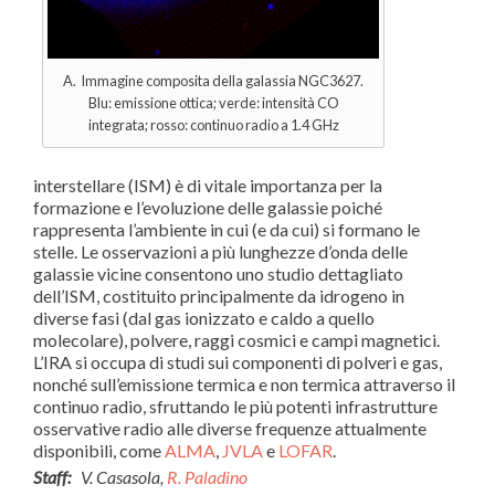
A. Immagine composita della galassia NGC3627.
Blu: emissione ottica; verde: intensità CO
integrata; rosso: continuo radio a 1.4 GHz
interstellare (ISM) è di vitale importanza per la
formazione e l’evoluzione delle galassie poiché
rappresenta l’ambiente in cui (e da cui) si formano le
stelle. Le osservazioni a più lunghezze d’onda delle
galassie vicine consentono uno studio dettagliato
dell’ISM, costituito principalmente da idrogeno in
diverse fasi (dal gas ionizzato e caldo a quello
molecolare), polvere, raggi cosmici e campi magnetici.
L’IRA si occupa di studi sui componenti di polveri e gas,
nonché sull’emissione termica e non termica attraverso il
continuo radio, sfruttando le più potenti infrastrutture
osservative radio alle diverse frequenze attualmente
disponibili, come
ALMA
,
JVLA
e
LOFAR
.
Staff:
V. Casasola,
R. Paladino