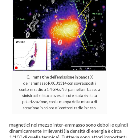
C. Immagine dell’emissione in banda X
dell’ammasso RXC J1314 con sovrapposti i
contorni radio a 1.4 GHz. Nel pannello in basso a
sinistra: il relitto a ovest in cui è stata rivelata
polarizzazione, con la mappa della misura di
rotazione in colore e i contorni radio in nero.
magnetici nel mezzo inter-ammasso sono deboli e quindi
dinamicamente irrilevanti (la densità di energia è circa
1/100 di quella termica). Tuttavia sono attori importanti,