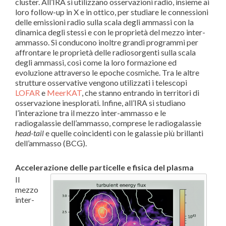
cluster. All’IRA si utilizzano osservazioni radio, insieme ai
loro follow-up in X e in ottico, per studiare le connessioni
delle emissioni radio sulla scala degli ammassi con la
dinamica degli stessi e con le proprietà del mezzo inter-
ammasso. Si conducono inoltre grandi programmi per
affrontare le proprietà delle radiosorgenti sulla scala
degli ammassi, così come la loro formazione ed
evoluzione attraverso le epoche cosmiche. Tra le altre
strutture osservative vengono utilizzati i telescopi
LOFAR
e
MeerKAT
, che stanno entrando in territori di
osservazione inesplorati. Infine, all’IRA si studiano
l’interazione tra il mezzo inter-ammasso e le
radiogalassie dell’ammasso, comprese le radiogalassie
head-tail
e quelle coincidenti con le galassie più brillanti
dell’ammasso (BCG).
Accelerazione delle particelle e fisica del plasma
Il
mezzo
inter-