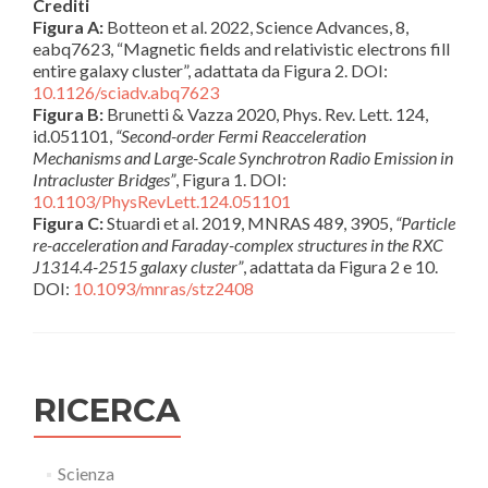
Crediti
Figura A:
Botteon et al. 2022, Science Advances, 8,
eabq7623, “Magnetic fields and relativistic electrons fill
entire galaxy cluster”, adattata da Figura 2. DOI:
10.1126/sciadv.abq7623
Figura B:
Brunetti & Vazza 2020, Phys. Rev. Lett. 124,
id.051101,
“Second-order Fermi Reacceleration
Mechanisms and Large-Scale Synchrotron Radio Emission in
Intracluster Bridges”
, Figura 1. DOI:
10.1103/PhysRevLett.124.051101
Figura C:
Stuardi et al. 2019, MNRAS 489, 3905,
“Particle
re-acceleration and Faraday-complex structures in the RXC
J1314.4-2515 galaxy cluster”
, adattata da Figura 2 e 10.
DOI:
10.1093/mnras/stz2408
RICERCA
Scienza