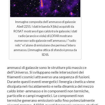
Immagine composita dell’ammasso di galassie
Abell 2255. I dati in banda X (blu) acquisiti da
ROSAT mostrano il gas caldo tra le galassie; i dati
radio (arancio e viola) di LOFAR mostrano
numerose radio galassie nell’ammasso, i “radio
relic” e l’alone di emissione che permea l’intero
ammasso. L’immagine ottica di sfondo è presa da
SDSS.
ammassi di galassie sono le strutture più massicce
dell’Universo. Si sviluppano nelle intersezioni dei
filamenti cosmici attraverso una sequenza di fusioni.
Durante questi eventi energetici l’energia cinetica viene
dissipata nel riscaldamento e nella dinamica del mezzo
caldo inter-ammasso e in componenti non termiche,
particelle e campi magnetici. Le componenti non
termiche generano emissioni radio fino potenzialmente
ai raggi gamma. All’IRA questi fenomeni vengono studiati