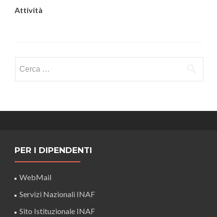
Attività
Ricerca
per:
PER I DIPENDENTI
WebMail
Servizi Nazionali INAF
Sito Istituzionale INAF