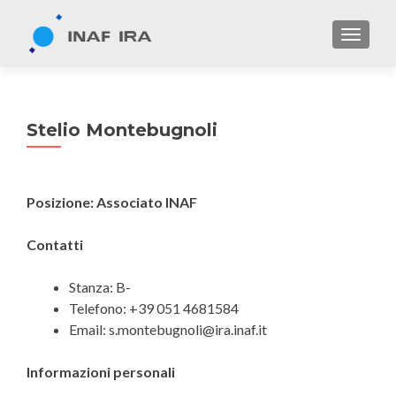
TOGGL
Stelio Montebugnoli
Posizione: Associato INAF
Contatti
Stanza: B-
Telefono: +39 051 4681584
Email: s.montebugnoli@ira.inaf.it
Informazioni personali